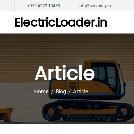
+91 94272 10483
info@servoday.in
ElectricLoader.in
Article
Home
Blog
Article