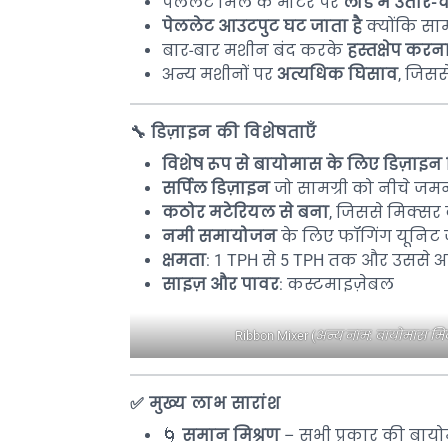
पेललेट मिल के मोटर पर
लोड में उतार-
पेललेट आउटपुट घट जाता है
क्योंकि साम
बार-बार मशीन बंद करके
हस्तक्षेप करना
अन्य मशीनों पर
अत्यधिक घिसाव
, जिसस
🔧
डिज़ाइन की विशेषताएँ
विशेष रूप से बायोमास के लिए डिज़ाइ
सर्पिल डिज़ाइन
जो सामग्री को नीचे जमने
कठोर मटेरियल से बना
, जिससे मिक्सर
नमी समायोजन
के लिए फॉगिंग यूनिट ज
क्षमता
: 1 TPH से 5 TPH तक और उससे अ
साइज़ और पावर
: कस्टमाइज़ेबल
Ribbon Mixer (
अन्य नाम: बायोमास मिक्
✅
मुख्य लाभ सारांश
🌀
समान मिश्रण
– सभी प्रकार की बायो