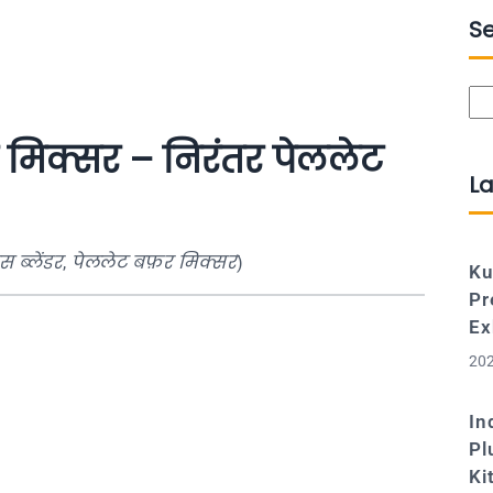
S
Se
मिक्सर – निरंतर पेललेट
La
 ब्लेंडर
,
पेललेट बफ़र मिक्सर
)
Ku
Pr
Ex
202
In
Pl
Ki