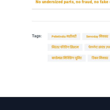
No undersized parts, no fraud, no fak
Tags:
PelletIndia मशीनरी
Servoday मिक्सर
निरंतर फीडिंग सिस्टम
पेललेट संयंत्र 
बायोमास मिक्सिंग यूनिट
रिबन मिक्सर