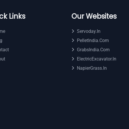
ck Links
Our Websites
me
Servoday.in
g
PelletIndia.com
tact
GrabsIndia.com
out
ElectricExcavator.in
NapierGrass.in