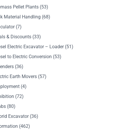
mass Pellet Plants
(53)
k Material Handling
(68)
culator
(7)
als & Discounts
(33)
sel Electric Excavator – Loader
(51)
sel to Electric Conversion
(53)
Tenders
(36)
ctric Earth Movers
(57)
ployment
(4)
ibition
(72)
abs
(80)
brid Excavator
(36)
formation
(462)