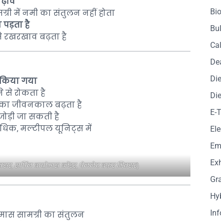
चढ़ाव
Bio
ग्री में नमी का संतुलन नहीं होता
 पड़ता है
Bul
े रखरखाव बढ़ता है
Cal
De
Die
न किया गया
 से रोकता है
Die
 का जीवनकाल बढ़ता है
E-
ोड़ी जा सकती है
धिक, मल्टीपल यूनिट्स में
Ele
Em
Exh
सर, सर्पिल बायोमास ब्लेंडर, पेललेट बफ़र मिक्सर
)
Gr
Hy
In
मास सामग्री का संतुलन