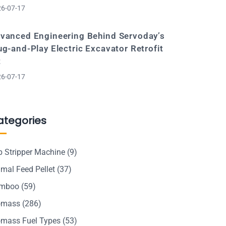
6-07-17
vanced Engineering Behind Servoday’s
ug-and-Play Electric Excavator Retrofit
t
6-07-17
ategories
p Stripper Machine
(9)
mal Feed Pellet
(37)
mboo
(59)
omass
(286)
omass Fuel Types
(53)