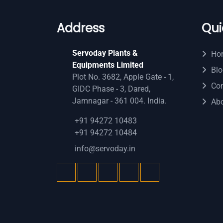
Address
Qui
Servoday Plants &
Ho
Equipments Limited
Blo
Plot No. 3682, Apple Gate - 1,
Con
GIDC Phase - 3, Dared,
Jamnagar - 361 004. India.
Ab
+91 94272 10483
+91 94272 10484
info@servoday.in