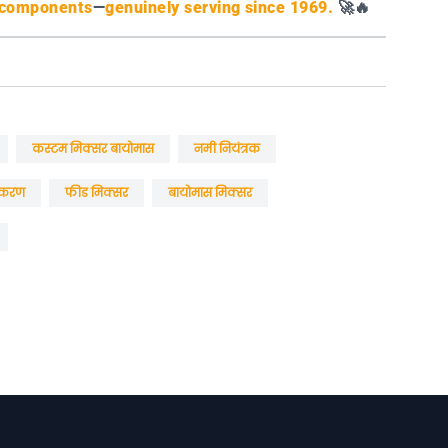
e components
—
genuinely serving since 1969.
🚀🔥
कस्टम मिक्सर बायोमास
नमी नियंत्रक
उपकरण
फीड मिक्सर
बायोमास मिक्सर