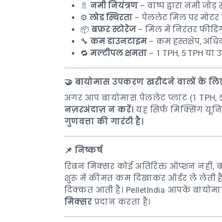
🚿
नमी नियंत्रण
– वाष्प द्वारा नमी जोड़ 
⚙️
लोड स्थिरता
– पेललेट मिल पर मोटर 
📦
बफ़र स्टोरेज
– मिल में निरंतर फीडिंग
🔧
कम डाउनटाइम
– कम हस्तक्षेप, अधि
🔁
मल्टीपल क्षमता
– 1 TPH, 5 TPH या उस
🤝
बायोमास उपकरण खरीदने वालों के लि
अगर आप बायोमास पेललेट प्लांट (1 TPH, 5
नज़रअंदाज़ न करें।
यह सिर्फ मिक्सिंग यूनि
गुणवत्ता की गारंटी है।
📌
निष्कर्ष
रिबन मिक्सर कोई अतिरिक्त ऑप्शन नहीं, 
शुरू में कीमत कम दिखाकर ऑर्डर ले लेती हैं 
दिक्कत आती है।
PelletIndia
आपके बायोमास
मिक्सर
प्रदान करता है।