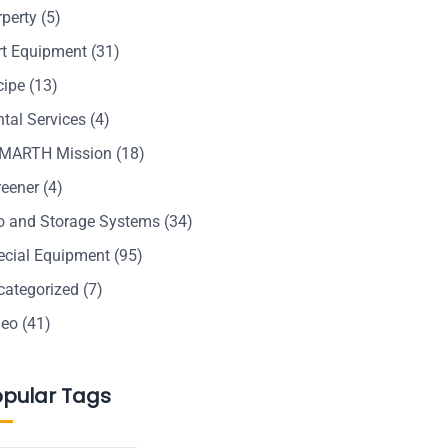
rperty
(5)
rt Equipment
(31)
cipe
(13)
tal Services
(4)
MARTH Mission
(18)
reener
(4)
lo and Storage Systems
(34)
ecial Equipment
(95)
categorized
(7)
deo
(41)
opular Tags