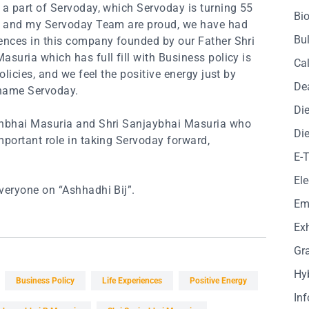
 a part of Servoday, which Servoday is turning 55
Bio
 I and my Servoday Team are proud, we have had
Bul
ences in this company founded by our Father Shri
asuria which has full fill with Business policy is
Cal
policies, and we feel the positive energy just by
De
name Servoday.
Die
shbhai Masuria and Shri Sanjaybhai Masuria who
Die
mportant role in taking Servoday forward,
E-
Ele
veryone on “Ashhadhi Bij”.
Em
Exh
Gr
Hy
Business Policy
Life Experiences
Positive Energy
In