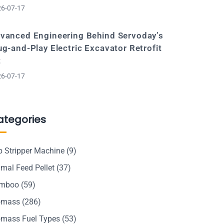
6-07-17
vanced Engineering Behind Servoday’s
ug-and-Play Electric Excavator Retrofit
t
6-07-17
ategories
p Stripper Machine
(9)
mal Feed Pellet
(37)
mboo
(59)
omass
(286)
omass Fuel Types
(53)