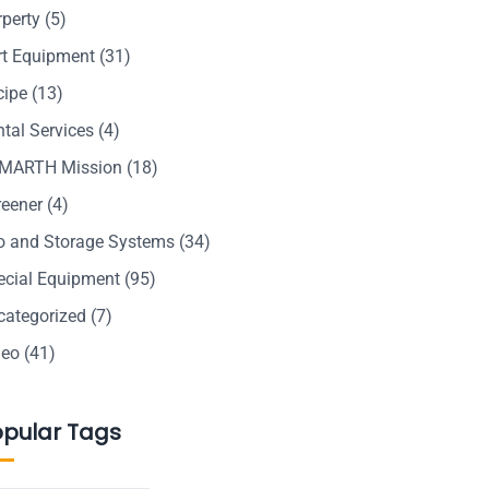
rperty
(5)
rt Equipment
(31)
cipe
(13)
tal Services
(4)
MARTH Mission
(18)
reener
(4)
lo and Storage Systems
(34)
ecial Equipment
(95)
categorized
(7)
deo
(41)
opular Tags