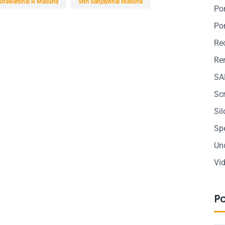
Ishawarbhai R Masuria
Shri Sanjaybhai Masuria
Po
Po
Re
Ren
SA
Sc
Si
Sp
Un
Vi
P