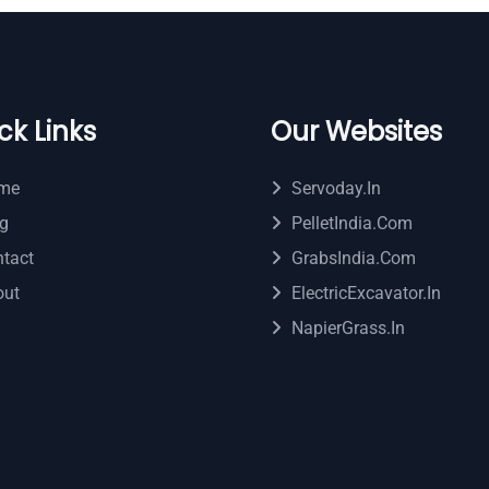
ck Links
Our Websites
me
Servoday.in
g
PelletIndia.com
tact
GrabsIndia.com
out
ElectricExcavator.in
NapierGrass.in