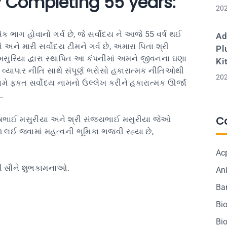
 Completing 55 years:
202
ક ભાગ હોવાનો ગર્વ છે, જે સર્વોદય ને આજે 55 વર્ષ થઈ
Ad
ને અને મારી સર્વોદય ટીમને ગર્વ છે, અમારા પિતા શ્રી
Pl
સુરિયા દ્વારા સ્થાપિત આ કંપનીમાં અમને જીવનના ઘણા
Ki
વ્યાપાર નીતિ સાથે સંપૂર્ણ ભરોસો હકારાત્મક નીતિઓથી
202
મે ફક્ત સર્વોદય નામનો ઉલ્લેખ કરીને હકારાત્મક ઊર્જા
.
C
ેષભાઈ મસુરીયા અને શ્રી સંજયભાઈ મસુરીયા જેઓ
 લઈ જવામાં મહત્વની ભૂમિકા ભજવી રહ્યા છે,
Ac
ી સૌને શુભકામનાઓ.
Ani
Ba
Bi
Bi