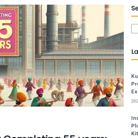
S
Se
La
Ku
Pr
Ex
202
In
Pl
Ki