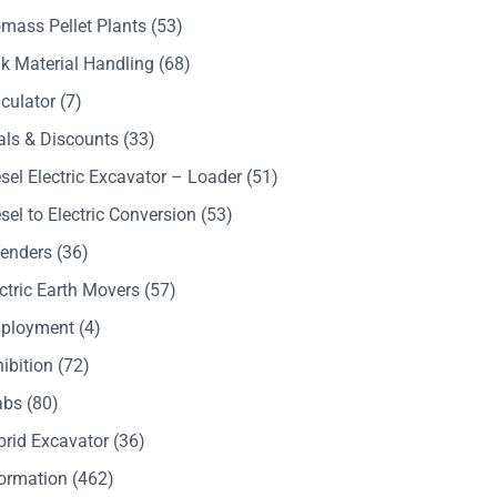
mass Pellet Plants
(53)
k Material Handling
(68)
culator
(7)
als & Discounts
(33)
sel Electric Excavator – Loader
(51)
sel to Electric Conversion
(53)
Tenders
(36)
ctric Earth Movers
(57)
ployment
(4)
ibition
(72)
abs
(80)
brid Excavator
(36)
formation
(462)