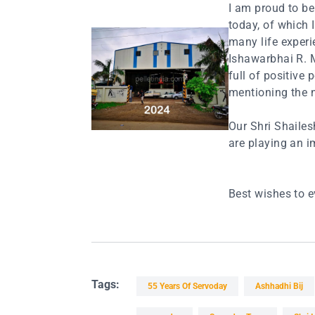
I am proud to be
today, of which
many life experi
Ishawarbhai R. M
full of positive 
mentioning the 
Our Shri Shaile
are playing an i
Best wishes to e
Tags:
55 Years Of Servoday
Ashhadhi Bij