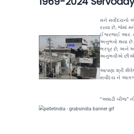
1969-2024 Servoday
મને સર્વોદયનો એ
રહ્યા છે, જેમાં મ
ઈશ્વરભાઈ આર. મ
અનુભવો થયા છે. 
ભરપૂર છે, અને અ
અનુભવીએ છીએ
આપણા શ્રી શૈલ
સર્વોદય ને આગળ
“અષાઢી બીજ” ન