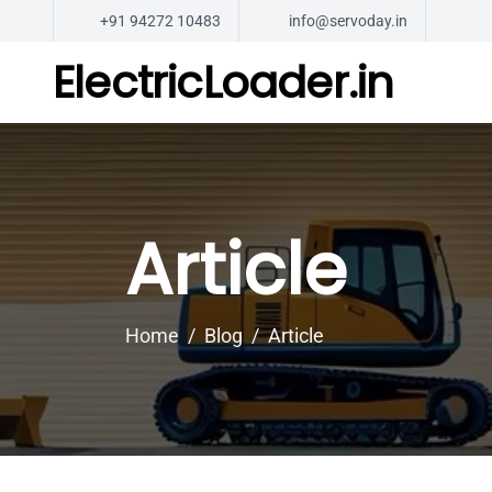
+91 94272 10483
info@servoday.in
ElectricLoader.in
Article
Home
Blog
Article