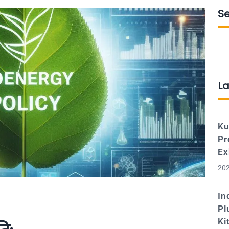
S
Se
La
Ku
Pr
Ex
202
In
Pl
Ki