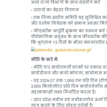
अन्य राज्य विभागों के साथ सहयोग करें
• उत्पादों का बेहतर विपणन
• एक जिला-स्तरीय समिति यह सुनिश्चित करेगी
और प्रत्येक निवेशक को समान अवसर मिल
• फीडस्टॉक आपूर्ति श्रृंखला का प्रबंधन क
दीर्घकालिक अनुबंध के साथ फीडस्टॉक की 
कि भुगतान 15 दिनों के भीतर स्थानांतरित ह
नीति
के
बारे
में
:
• नीति चार बायोएनर्जी घटकों पर प्रकाश डा
बायोडीजल और बायो-कोयला, बायोमास अपशि
• यह 2026-27 तक 1,000 टन प्रति दिन (टी
2,000 किलोलीटर प्रति दिन बायोएथेनॉल 
महत्वाकांक्षी लक्ष्य निर्धारित करता है।
• उत्तर प्रदेश नवीन एवं नवीकरणीय ऊर्जा 
लागू करने के लिए नोडल एजेंसी है।