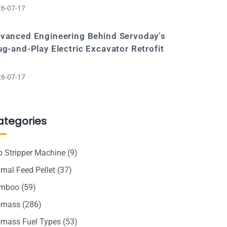
6-07-17
vanced Engineering Behind Servoday’s
ug-and-Play Electric Excavator Retrofit
t
6-07-17
ategories
p Stripper Machine
(9)
mal Feed Pellet
(37)
mboo
(59)
omass
(286)
omass Fuel Types
(53)