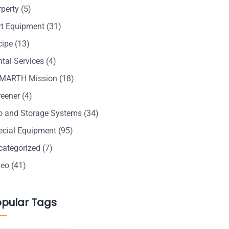
rperty
(5)
rt Equipment
(31)
cipe
(13)
tal Services
(4)
MARTH Mission
(18)
reener
(4)
lo and Storage Systems
(34)
ecial Equipment
(95)
categorized
(7)
deo
(41)
opular Tags