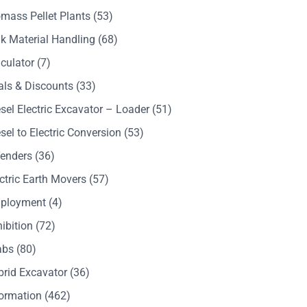
mass Pellet Plants
(53)
k Material Handling
(68)
culator
(7)
als & Discounts
(33)
sel Electric Excavator – Loader
(51)
sel to Electric Conversion
(53)
Tenders
(36)
ctric Earth Movers
(57)
ployment
(4)
ibition
(72)
abs
(80)
brid Excavator
(36)
formation
(462)