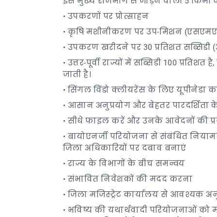
इसे मुख्य राजमार्ग से जोड़ने वाली 5 किम
• उपकरणों पर प्रोत्साहन
• कृषि मशीनीकरण पर उप-मिशन (एसएमएए
• उपकरण खरीदने पर 30 प्रतिशत सब्सिडी
• उत्तर-पूर्वी राज्यों में सब्सिडी 100 प्रत
जाती है।
• सिंगल विंडो क्लीयरेंस के लिए यूपीनेडा
• आसान अनुप्रयोग और बेहतर पारदर्शिता क
• सीधे फाइल करें और उनके आवेदनों की प्
• बायोएनर्जी परियोजना से संबंधित नियाम
जिला अधिकारियों पर दबाव बनाएं
• राज्य के विभागों के बीच समन्वय
• संभावित निवेशकों की मदद करना
• जिला मजिस्ट्रेट कार्यालय से आवश्यक अ
• भविष्य की यथार्थवादी परियोजनाओं को मंजू