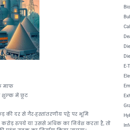
Bio
Bul
Cal
De
Die
Die
E-
Ele
Em
्क माफ
शुल्क में छूट
Exh
Gr
ड़ की दर से गैर-हस्तांतरणीय पट्टे पर भूमि
Hy
 50 करोड़ रुपये या उससे अधिक का निवेश करता है, तो
In